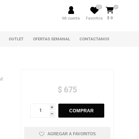
(0)
0
$ 0
Mi cuenta
Favoritos
OUTLET
OFERTAS SEMANAL
CONTACTANOS
 M
$ 675
i
h
AGREGAR A FAVORITOS