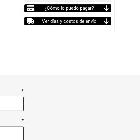
¿Cómo lo puedo pagar?
Ver días y costos de envío
*
*