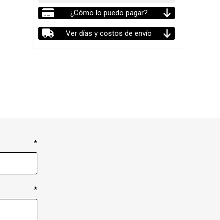
¿Cómo lo puedo pagar?
Ver días y costos de envío
*
*