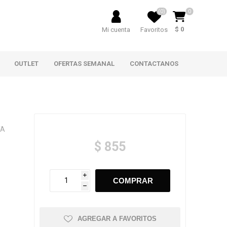
(0)
0
$ 0
Mi cuenta
Favoritos
OUTLET
OFERTAS SEMANAL
CONTACTANOS
TA
$ 855
i
h
AGREGAR A FAVORITOS