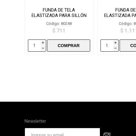
FUNDA DE TELA
FUNDA DE
ELASTIZADA PARA SILLÓN
ELASTIZADA P
2 PLAZAS FS002
4 PLAZAS
Código: 80248
Código: 
$ 711
$ 1.11
i
i
h
h
Newsletter