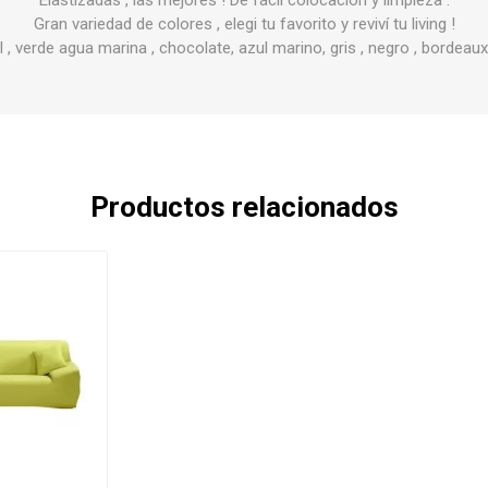
Elastizadas , las mejores ! De fácil colocación y limpieza .
Gran variedad de colores , elegi tu favorito y reviví tu living !
 , verde agua marina , chocolate, azul marino, gris , negro , bordeaux,
Productos relacionados