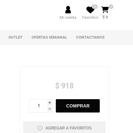
(0)
0
$ 0
Mi cuenta
Favoritos
OUTLET
OFERTAS SEMANAL
CONTACTANOS
$ 918
i
h
AGREGAR A FAVORITOS