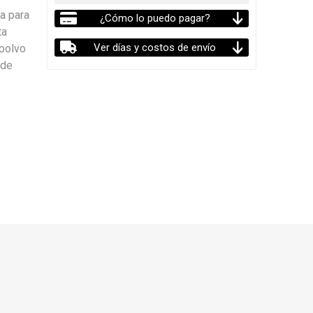
da para
¿Cómo lo puedo pagar?
ta
Ver días y costos de envío
 polvo
 de