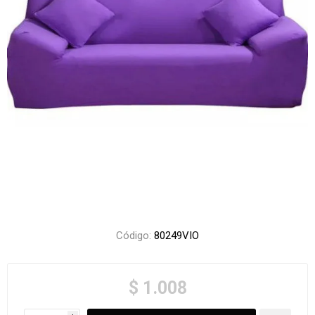
Código:
80249VIO
$ 1.008