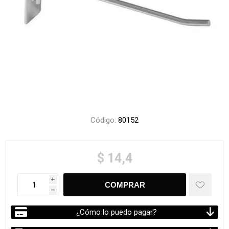
Código:
80152
$ 14,4
i
h
¿Cómo lo puedo pagar?