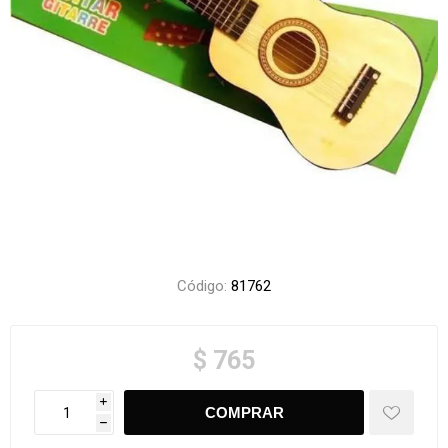
Código:
81762
$ 765
i
h