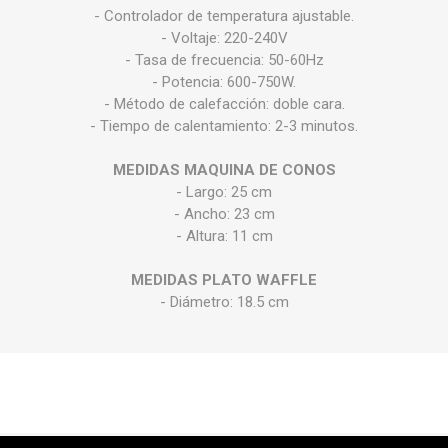
- Controlador de temperatura ajustable.
- Voltaje: 220-240V
- Tasa de frecuencia: 50-60Hz
- Potencia: 600-750W.
- Método de calefacción: doble cara.
- Tiempo de calentamiento: 2-3 minutos.
MEDIDAS MAQUINA DE CONOS
- Largo: 25 cm
- Ancho: 23 cm
- Altura: 11 cm
MEDIDAS PLATO WAFFLE
- Diámetro: 18.5 cm