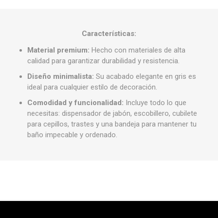
Características:
Material premium:
Hecho con materiales de alta
calidad para garantizar durabilidad y resistencia.
Diseño minimalista:
Su acabado elegante en gris es
ideal para cualquier estilo de decoración.
Comodidad y funcionalidad:
Incluye todo lo que
necesitas: dispensador de jabón, escobillero, cubilete
para cepillos, trastes y una bandeja para mantener tu
baño impecable y ordenado.