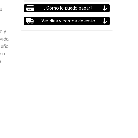
¿Cómo lo puedo pagar?
su
Ver días y costos de envío
d y
 vida
seño
ión
e