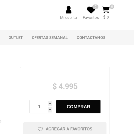
(0)
0
$ 0
Mi cuenta
Favoritos
OUTLET
OFERTAS SEMANAL
CONTACTANOS
$ 4.995
i
h
o
y
AGREGAR A FAVORITOS