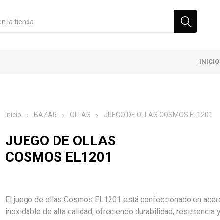
INICIO
Inicio
BAZAR
OLLAS
JUEGO DE OLLAS COSMOS EL1201
JUEGO DE OLLAS
COSMOS EL1201
El juego de ollas Cosmos EL1201 está confeccionado en acer
inoxidable de alta calidad, ofreciendo durabilidad, resistencia 