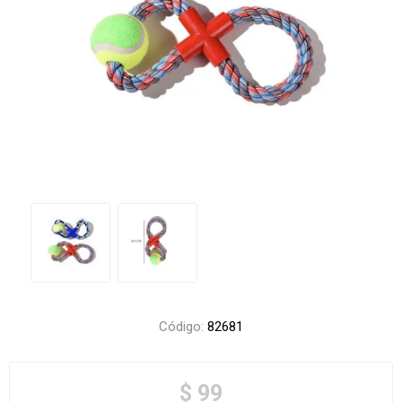
Código:
82681
$ 99