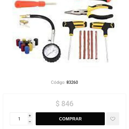
Código:
83260
$ 846
i
h