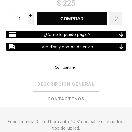
$ 225
i
h
¿Cómo lo puedo pagar?
Ver días y costos de envío
Compartir en:
DESCRIPCIÓN GENERAL
CONTÁCTENOS
Foco Linterna De Led Para auto, 12 V con cable de 5 metros
tipo de luz led.