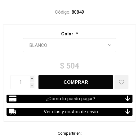
Código:
80849
Color
*
$ 504
i
h
¿Cómo lo puedo pagar?
Ver días y costos de envío
Compartir en: