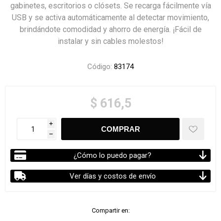
gabinetes, escritorios o clósets. Se recarga fácilmente vía
USB y se activa automáticamente al detectar movimiento,
brindándote comodidad y ahorro de energía. ¡Fácil de
instalar y sin cables molestos!
Código:
83174
$ 616,5
i
h
¿Cómo lo puedo pagar?
Ver días y costos de envío
Compartir en: