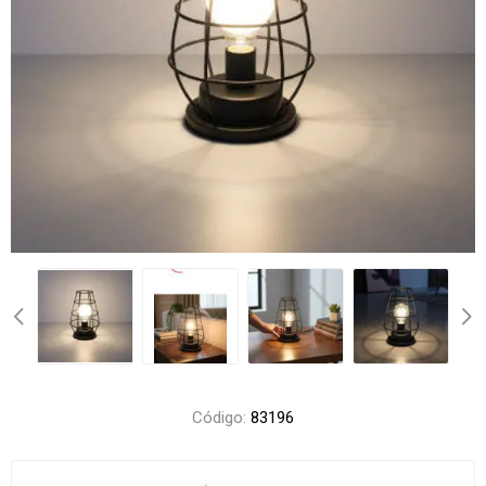
Código:
83196