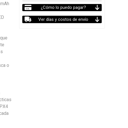
0 mAh
¿Cómo lo puedo pagar?
LED
Ver días y costos de envío
 que
nte
os
sca o
n
cticas
IPX4
icada