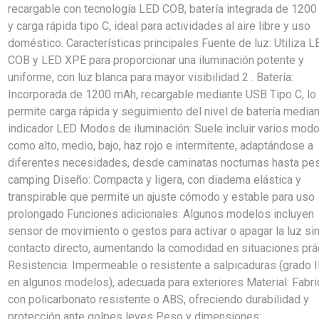
recargable con tecnología LED COB, batería integrada de 120
y carga rápida tipo C, ideal para actividades al aire libre y uso
doméstico. Características principales Fuente de luz: Utiliza 
COB y LED XPE para proporcionar una iluminación potente y
uniforme, con luz blanca para mayor visibilidad 2 . Batería:
Incorporada de 1200 mAh, recargable mediante USB Tipo C, lo
permite carga rápida y seguimiento del nivel de batería media
indicador LED Modos de iluminación: Suele incluir varios mod
como alto, medio, bajo, haz rojo e intermitente, adaptándose a
diferentes necesidades, desde caminatas nocturnas hasta pe
camping Diseño: Compacta y ligera, con diadema elástica y
transpirable que permite un ajuste cómodo y estable para uso
prolongado Funciones adicionales: Algunos modelos incluyen
sensor de movimiento o gestos para activar o apagar la luz si
contacto directo, aumentando la comodidad en situaciones prá
Resistencia: Impermeable o resistente a salpicaduras (grado 
en algunos modelos), adecuada para exteriores Material: Fabr
con policarbonato resistente o ABS, ofreciendo durabilidad y
protección ante golpes leves Peso y dimensiones: