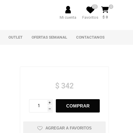
(0)
0
$ 0
Mi cuenta
Favoritos
OUTLET
OFERTAS SEMANAL
CONTACTANOS
$ 342
i
h
AGREGAR A FAVORITOS