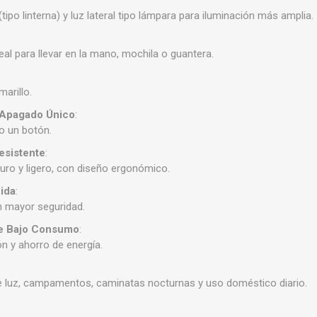
(tipo linterna) y luz lateral tipo lámpara para iluminación más amplia.
eal para llevar en la mano, mochila o guantera.
marillo.
/Apagado Único
:
lo un botón.
esistente
:
duro y ligero, con diseño ergonómico.
ida
:
on mayor seguridad.
de Bajo Consumo
:
ón y ahorro de energía.
e luz, campamentos, caminatas nocturnas y uso doméstico diario.