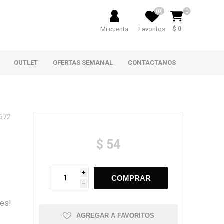
(0)
0
$ 0
Mi cuenta
Favoritos
OUTLET
OFERTAS SEMANAL
CONTACTANOS
672
$ 54
i
h
tes!
AGREGAR A FAVORITOS