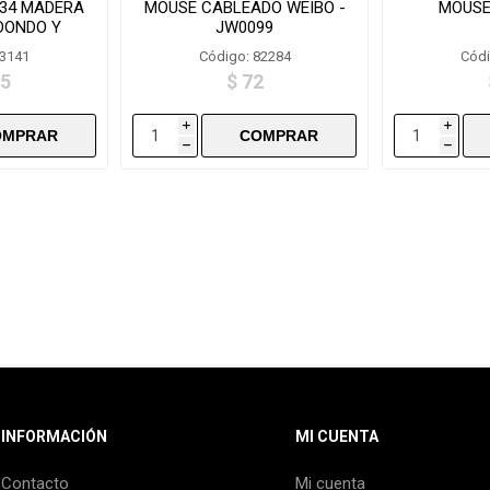
834 MADERA
MOUSE CABLEADO WEIBO -
MOUSE
DONDO Y
JW0099
ADO
83141
Código: 82284
Códi
,5
$ 72
i
i
h
h
INFORMACIÓN
MI CUENTA
Contacto
Mi cuenta