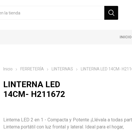
INICIO
Inicio
FERRETERÍA
LINTERNAS
LINTERNA LED 14CM- H211
LINTERNA LED
14CM- H211672
Linterna LED 2 en 1 - Compacta y Potente ¡Llévala a todas par
Linterna portátil con luz frontal y lateral. Ideal para el hogar,