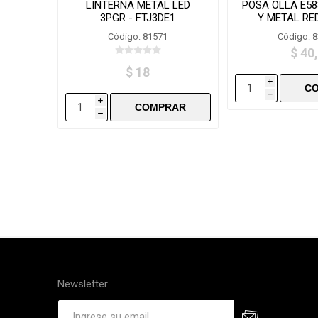
LINTERNA METAL LED
POSA OLLA E5
3PGR - FTJ3DE1
Y METAL RE
CUADR
Código: 81571
Código: 
$ 40
$ 18
i
h
i
h
Newsletter