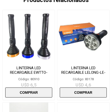
LINTERNA LED
LINTERNA LED
RECARGABLE EWTTO-
RECARGABLE LELONG-LE-
F5973
LT0193
Código: 80910
Código: 83178
U$D 6,5
U$D 4,6