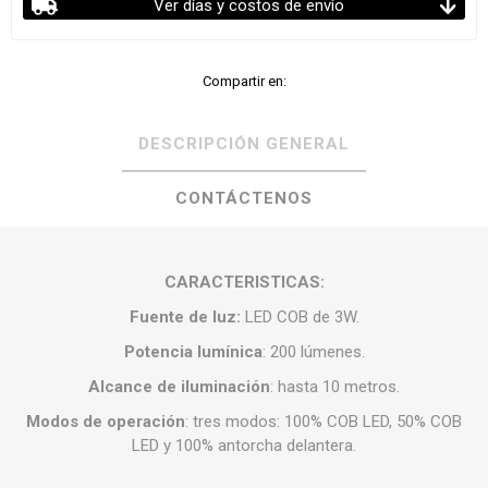
Ver días y costos de envío
Compartir en:
DESCRIPCIÓN GENERAL
CONTÁCTENOS
CARACTERISTICAS:
Fuente de luz
:
LED COB de 3W.
Potencia lumínica
:
200 lúmenes.
Alcance de iluminación
:
hasta 10 metros.
Modos de operación
:
tres modos: 100% COB LED, 50% COB
LED y 100% antorcha delantera.