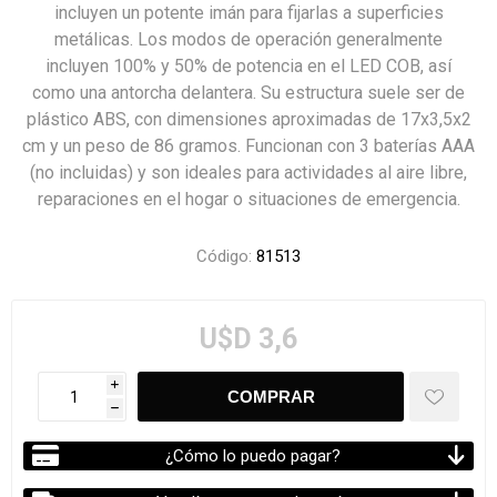
incluyen un potente imán para fijarlas a superficies
metálicas. Los modos de operación generalmente
incluyen 100% y 50% de potencia en el LED COB, así
como una antorcha delantera. Su estructura suele ser de
plástico ABS, con dimensiones aproximadas de 17x3,5x2
cm y un peso de 86 gramos. Funcionan con 3 baterías AAA
(no incluidas) y son ideales para actividades al aire libre,
reparaciones en el hogar o situaciones de emergencia.
Código:
81513
U$D 3,6
i
h
¿Cómo lo puedo pagar?