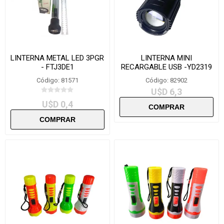
LINTERNA METAL LED 3PGR
LINTERNA MINI
- FTJ3DE1
RECARGABLE USB -YD2319
Código: 81571
Código: 82902
U$D 6,3
U$D 0,4