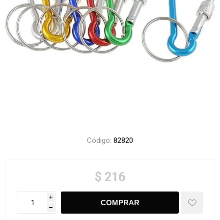
Código:
82820
$ 216
i
h