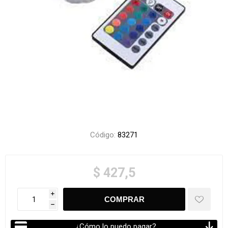
Código:
83271
$ 427,5
i
h
¿Cómo lo puedo pagar?