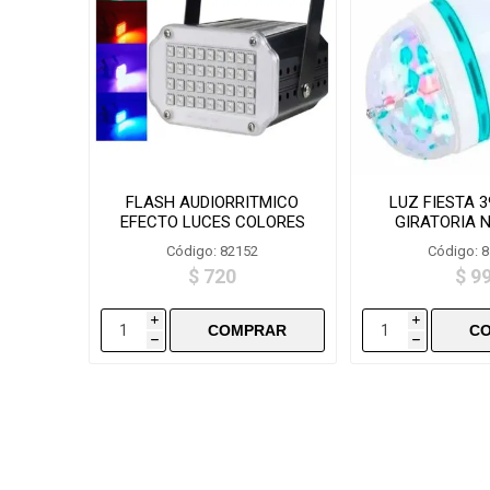
FLASH AUDIORRITMICO
LUZ FIESTA 
EFECTO LUCES COLORES
GIRATORIA 
RGB
Código: 82152
Código: 
$ 720
$ 9
i
i
h
h