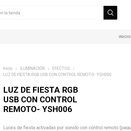
INICIO
Inicio
ILUMINACIÓN
EFECTOS
LUZ DE FIESTA RGB USB CON CONTROL REMOTO- YSH006
LUZ DE FIESTA RGB
USB CON CONTROL
REMOTO- YSH006
Luces de fiesta activadas por sonido con control remoto (paq