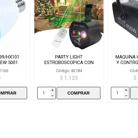
399/HX101
PARTY LIGHT
MAQUINA 
NEW 5001
ESTROBOSCOPICA CON
Y CONTRO
CONTROL WTD1140/1688
6
81163
Código: 82184
Códi
9
$ 1.125
$
i
i
h
h