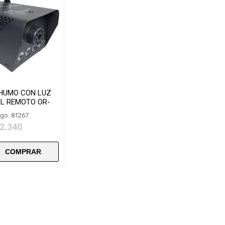
HUMO CON LUZ
L REMOTO OR-
00W-C
go: 81267
 2.340