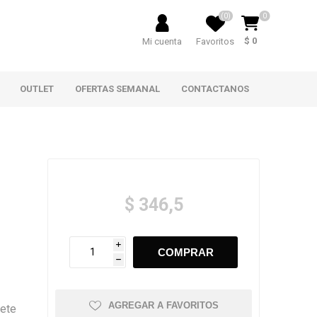
(0)
0
$ 0
Mi cuenta
Favoritos
OUTLET
OFERTAS SEMANAL
CONTACTANOS
$ 346,5
i
h
AGREGAR A FAVORITOS
uete