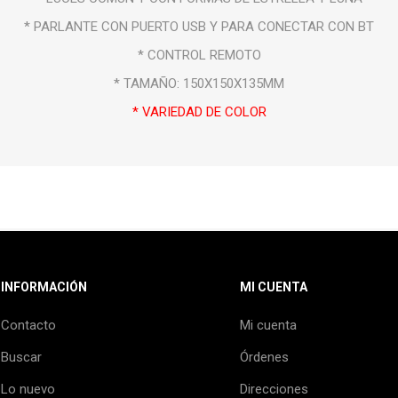
* PARLANTE CON PUERTO USB Y PARA CONECTAR CON BT
* CONTROL REMOTO
* TAMAÑO: 150X150X135MM
* VARIEDAD DE COLOR
INFORMACIÓN
MI CUENTA
Contacto
Mi cuenta
Buscar
Órdenes
Lo nuevo
Direcciones