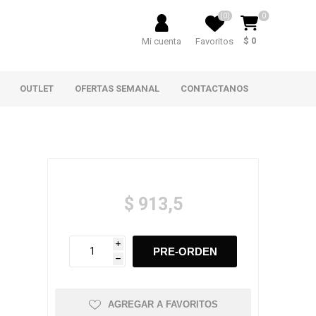
(0)
0
$ 0
Mi cuenta
Favoritos
OUTLET
OFERTAS SEMANAL
CONTACTANOS
$ 913,5
i
h
AGREGAR A FAVORITOS