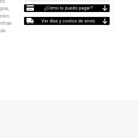
so.
¿Cómo lo puedo pagar?
irar,
ones.
Ver días y costos de envío
nfrían
 de