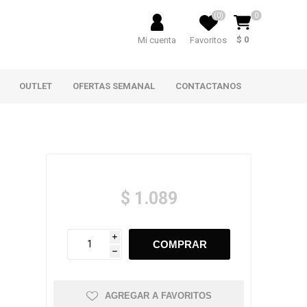
(0)
0
$ 0
Mi cuenta
Favoritos
OUTLET
OFERTAS SEMANAL
CONTACTANOS
$ 1.089
i
h
AGREGAR A FAVORITOS