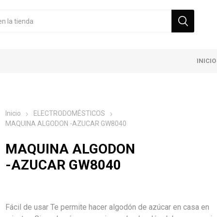
INICIO
Inicio
ELECTRODOMÉSTICOS
MAQUINA ALGODON -AZUCAR GW8040
MAQUINA ALGODON
-AZUCAR GW8040
Fácil de usar Te permite hacer algodón de azúcar en casa en