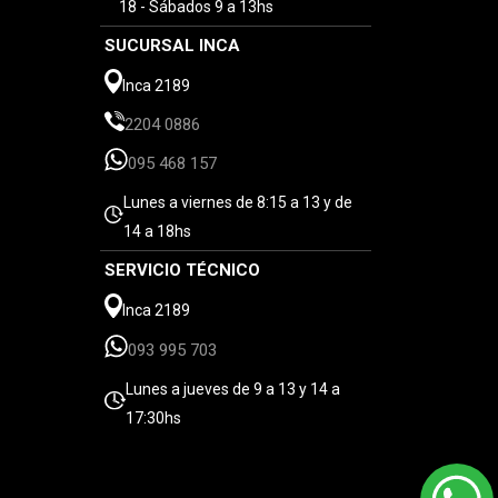
18 - Sábados 9 a 13hs
SUCURSAL INCA
Inca 2189
2204 0886
095 468 157
Lunes a viernes de 8:15 a 13 y de
14 a 18hs
SERVICIO TÉCNICO
Inca 2189
093 995 703
Lunes a jueves de 9 a 13 y 14 a
17:30hs