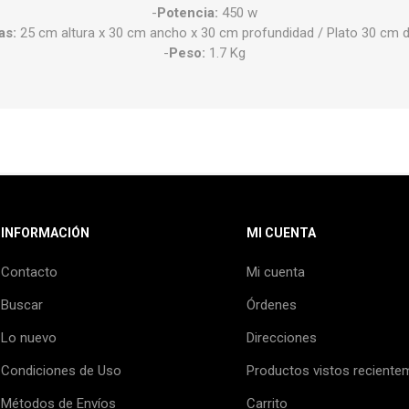
-
Potencia:
450 w
as:
25 cm altura x 30 cm ancho x 30 cm profundidad / Plato 30 cm 
-
Peso:
1.7 Kg
INFORMACIÓN
MI CUENTA
Contacto
Mi cuenta
Buscar
Órdenes
Lo nuevo
Direcciones
Condiciones de Uso
Productos vistos reciente
Métodos de Envíos
Carrito