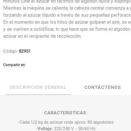
minutos Girar el azúcar en racimos de algodón dulce y esponjo
Mientras la máquina se calienta, la cabeza central comienza a g
forzando al azúcar líquido a través de sus pequeñas perforaci
En el momento en que los hilos de azúcar golpean el aire, se e
y se vuelven a solidificar, lo que hace que se forme el algodón
azúcar en el recipiente de recolección.
Código:
82951
Compartir en:
DESCRIPCIÓN GENERAL
CONTÁCTENOS
CARACTERISTICAS
:
-Cada 1/2 kg de azúcar rinde aprox. 90 algodones
-
Voltaje:
220/240 V - 50/60 Hz