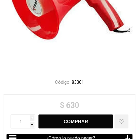
Código:
83301
$ 630
i
h
¿Cómo lo puedo pagar?