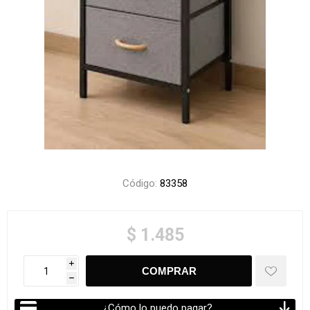
Código:
83358
$ 1.485
i
h
¿Cómo lo puedo pagar?