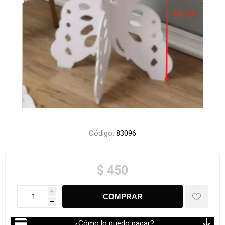
Código:
83096
$ 450
i
h
¿Cómo lo puedo pagar?