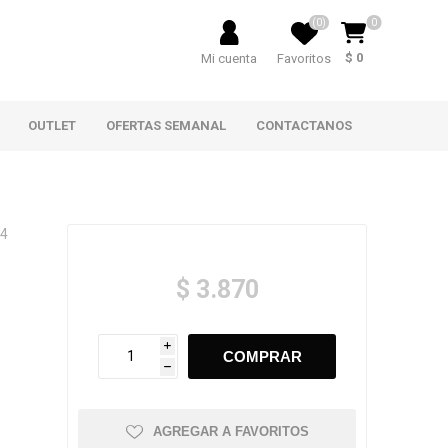
(0)
0
$ 0
Mi cuenta
Favoritos
OUTLET
OFERTAS SEMANAL
CONTACTANOS
24
$ 3.870
i
h
AGREGAR A FAVORITOS