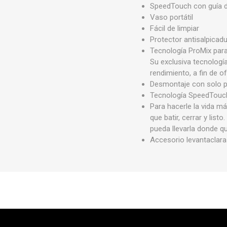
SpeedTouch con guía d
Vaso portátil
Fácil de limpiar
Protector antisalpicadu
Tecnología ProMix par
Su exclusiva tecnologí
rendimiento, a fin de o
Desmontaje con solo p
Tecnología SpeedTouch
Para hacerle la vida má
que batir, cerrar y lis
pueda llevarla donde qu
Accesorio levantaclar