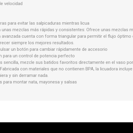
e velocidad
ras para evitar las salpicaduras mientras licua
a unas mezclas más rápidas y consistentes: Ofrece unas mezclas má
a avanzada cuenta con forma triangular para permitir el flujo óptimo
frecer siempre los mejores resultados.
ulsar un botón para cambiar rápidamente de accesorio
 para un control de potencia perfecto
s sencilla, mezcle sus batidos favoritos directamente en el vaso portá
to. Fabricada con materiales que no contienen BPA, la licuadora incluy
iera y sin derramar nada.
as para montar nata, mayonesa y salsas