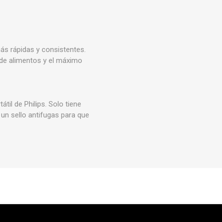
s rápidas y consistentes.
 de alimentos y el máximo
til de Philips. Solo tiene
e un sello antifugas para que