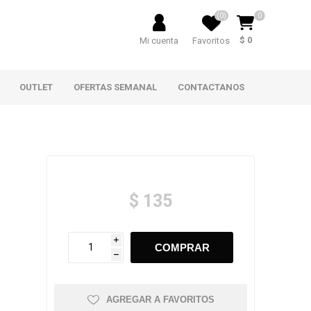
(0)
0
$ 0
Mi cuenta
Favoritos
OUTLET
OFERTAS SEMANAL
CONTACTANOS
$ 135
i
h
AGREGAR A FAVORITOS