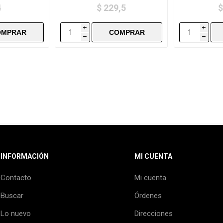
4
$ 229,5
$
i
i
h
h
INFORMACIÓN
MI CUENTA
Contacto
Mi cuenta
Buscar
Órdenes
Lo nuevo
Direcciones