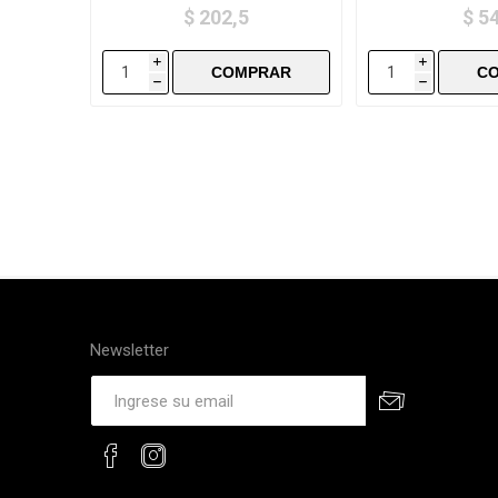
$ 202,5
$ 5
i
i
h
h
Newsletter