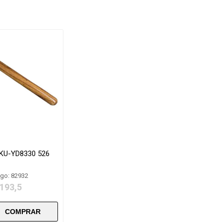
U-YD8330 526
go: 82932
 193,5