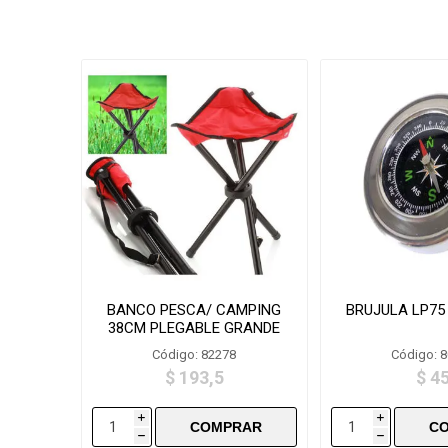
BANCO PESCA/ CAMPING
BRUJULA LP75
38CM PLEGABLE GRANDE
Código: 82278
Código: 
$ 193,5
$ 4
i
i
h
h