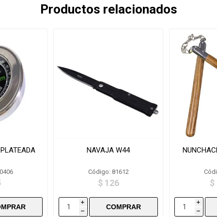
Productos relacionados
 PLATEADA
NAVAJA W44
NUNCHACK
80406
Código: 81612
Códi
5
$ 126
$
i
i
h
h