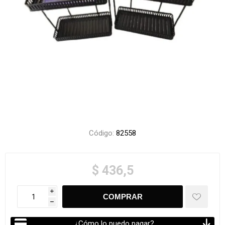
Código:
82558
$ 436,5
i
h
¿Cómo lo puedo pagar?