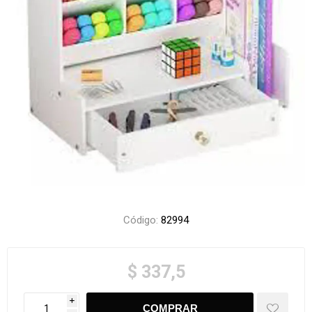
Código:
82994
$ 337,5
i