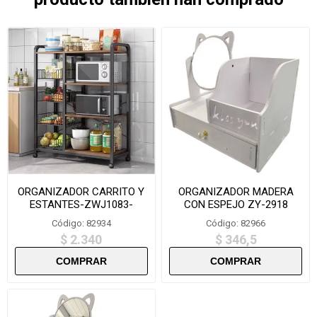
ORGANIZADOR CARRITO Y
ORGANIZADOR MADERA
ESTANTES-ZWJ1083-
CON ESPEJO ZY-2918
108X83X31.5 CM
Código: 82934
Código: 82966
$ 2.340
$ 346,5