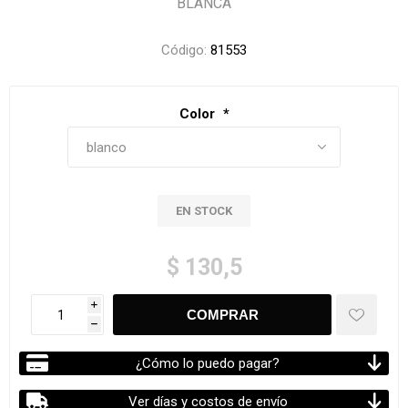
BLANCA
Código:
81553
Color
*
EN STOCK
$ 130,5
i
h
¿Cómo lo puedo pagar?
Ver días y costos de envío