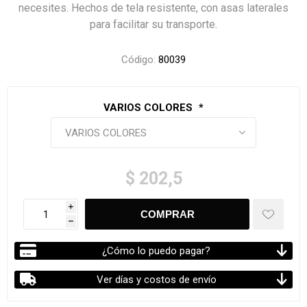
necesites. Hechos de tela resistente, con asas laterales
para facilitar su transporte.
Código:
80039
VARIOS COLORES
*
$ 202,5
i
h
¿Cómo lo puedo pagar?
Ver días y costos de envío