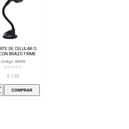
RTE DE CELULAR O
CON BRAZO FIRME
FLEXIBLE
Código: 80099
$ 108
i
h