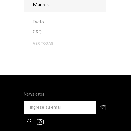
Marcas
Ewtto
Q&Q
VER TODAS
Newsletter