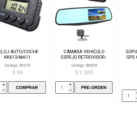
ELOJ AUTO/COCHE
CÁMARA VEHICULO
SOPO
KK613/kk611
ESPEJO RETROVISOR-
GPS 
H06S
Código: 81270
Código: 80529
$ 90
$ 1.260
i
i
h
h