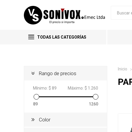
TODAS LAS CATEGORÍAS
Inicio
Rango de precios
PA
Mínimo:
$ 89
Máximo:
$ 1.260
89
1260
Color