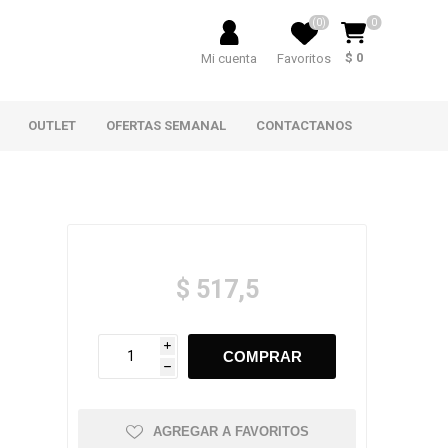
(0)
0
$ 0
Mi cuenta
Favoritos
OUTLET
OFERTAS SEMANAL
CONTACTANOS
$ 517,5
i
h
AGREGAR A FAVORITOS