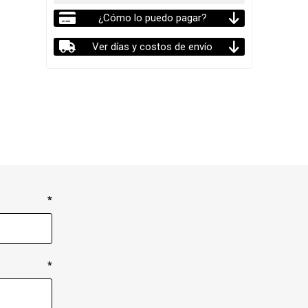
¿Cómo lo puedo pagar?
Ver días y costos de envío
*
*