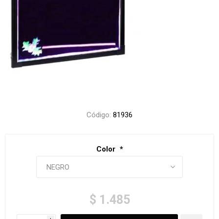
Código:
81936
Color
*
$ 1.485