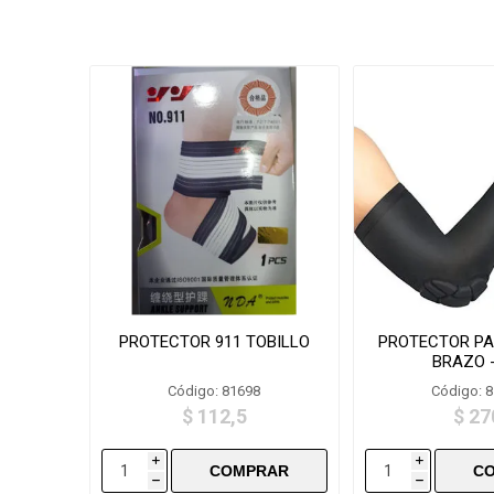
PROTECTOR 911 TOBILLO
PROTECTOR PA
BRAZO 
Código: 81698
Código: 
$ 112,5
$ 27
i
i
h
h