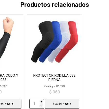
Productos relacionados
RA CODO Y
PROTECTOR RODILLA 033
-038
PIERNA
81697
Código: 81699
0
$ 360
i
h