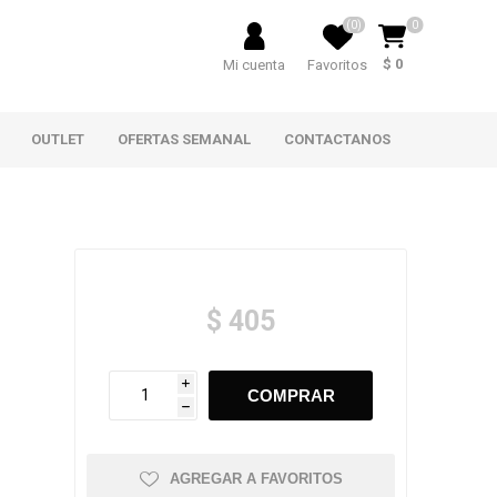
(0)
0
$ 0
Mi cuenta
Favoritos
OUTLET
OFERTAS SEMANAL
CONTACTANOS
$ 405
i
h
AGREGAR A FAVORITOS