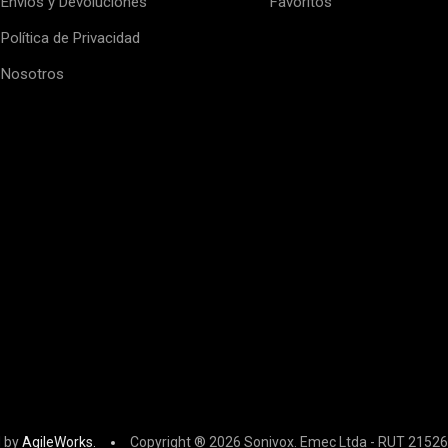
Envíos y Devoluciones
Favoritos
Política de Privacidad
Nosotros
 by
AgileWorks.
Copyright ® 2026 Sonivox. Emec Ltda - RUT 21526