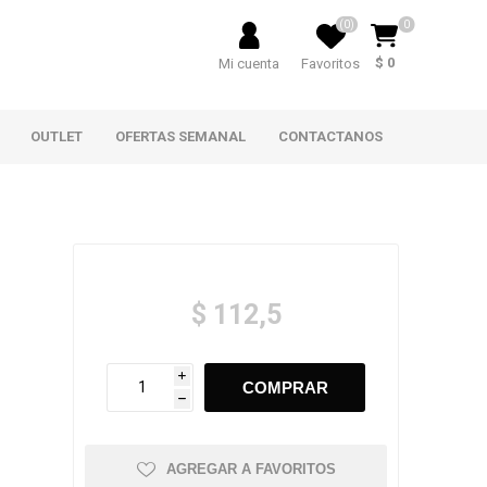
(0)
0
$ 0
Mi cuenta
Favoritos
OUTLET
OFERTAS SEMANAL
CONTACTANOS
$ 112,5
i
h
AGREGAR A FAVORITOS