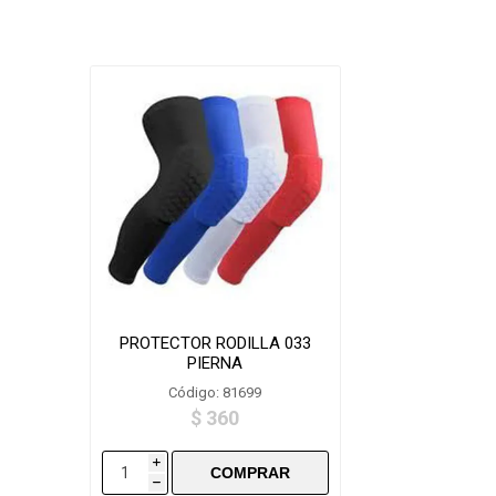
PROTECTOR RODILLA 033
PIERNA
Código: 81699
$ 360
i
h