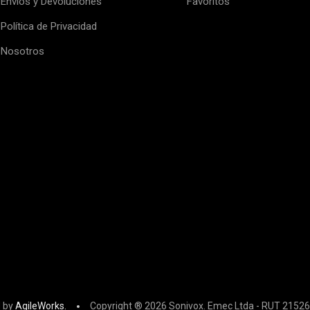
Envíos y Devoluciones
Favoritos
Política de Privacidad
Nosotros
 by
AgileWorks.
Copyright ® 2026 Sonivox. Emec Ltda - RUT 21526