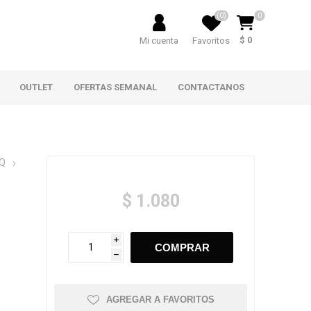
(0)
0
$ 0
Mi cuenta
Favoritos
OUTLET
OFERTAS SEMANAL
CONTACTANOS
Q
$ 1.080
i
h
AGREGAR A FAVORITOS