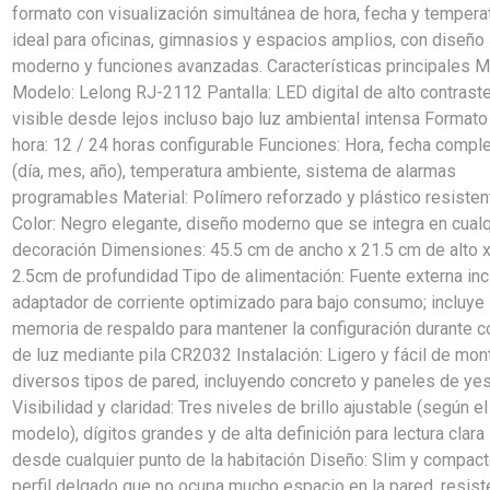
formato con visualización simultánea de hora, fecha y temperat
ideal para oficinas, gimnasios y espacios amplios, con diseño
moderno y funciones avanzadas. Características principales M
Modelo: Lelong RJ-2112 Pantalla: LED digital de alto contraste
visible desde lejos incluso bajo luz ambiental intensa Formato
hora: 12 / 24 horas configurable Funciones: Hora, fecha compl
(día, mes, año), temperatura ambiente, sistema de alarmas
programables Material: Polímero reforzado y plástico resisten
Color: Negro elegante, diseño moderno que se integra en cualq
decoración Dimensiones: 45.5 cm de ancho x 21.5 cm de alto 
2.5cm de profundidad Tipo de alimentación: Fuente externa incl
adaptador de corriente optimizado para bajo consumo; incluye
memoria de respaldo para mantener la configuración durante c
de luz mediante pila CR2032 Instalación: Ligero y fácil de mon
diversos tipos de pared, incluyendo concreto y paneles de ye
Visibilidad y claridad: Tres niveles de brillo ajustable (según el
modelo), dígitos grandes y de alta definición para lectura clara
desde cualquier punto de la habitación Diseño: Slim y compact
perfil delgado que no ocupa mucho espacio en la pared, resist