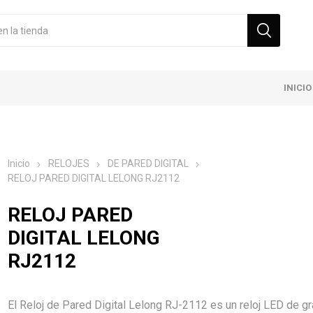
INICIO
Inicio
RELOJES
DE PARED DIGITAL
RELOJ PARED DIGITAL LELONG RJ2112
RELOJ PARED
DIGITAL LELONG
RJ2112
El Reloj de Pared Digital Lelong RJ-2112 es un reloj LED de g