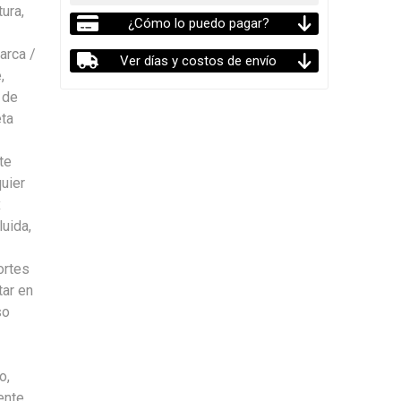
ura,
¿Cómo lo puedo pagar?
arca /
Ver días y costos de envío
,
 de
eta
te
uier
x
uida,
ortes
tar en
so
o,
ente