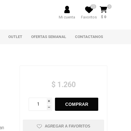
(0)
0
$ 0
Mi cuenta
Favoritos
OUTLET
OFERTAS SEMANAL
CONTACTANOS
$ 1.260
i
h
AGREGAR A FAVORITOS
ran