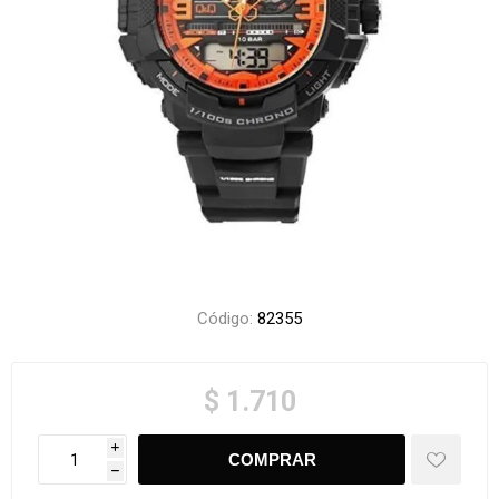
Código:
82355
$ 1.710
i
h