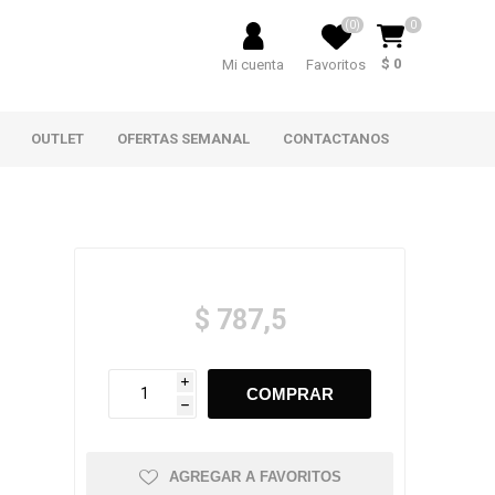
(0)
0
$ 0
Mi cuenta
Favoritos
OUTLET
OFERTAS SEMANAL
CONTACTANOS
$ 787,5
i
h
AGREGAR A FAVORITOS