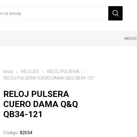
INICIO
Inicio
RELOJES
RELOJ PULSERA
RELOJ PULSERA CUERO DAMA Q&Q QB34-121
RELOJ PULSERA
CUERO DAMA Q&Q
QB34-121
Código:
82054