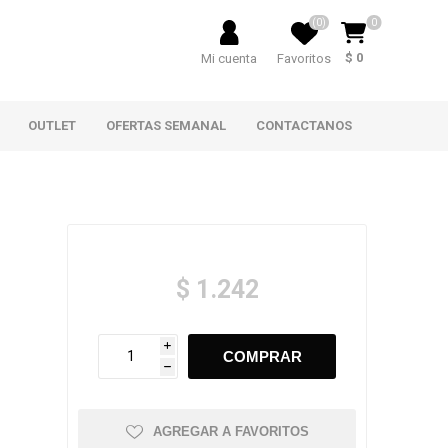
(0)
0
$ 0
Mi cuenta
Favoritos
OUTLET
OFERTAS SEMANAL
CONTACTANOS
$ 1.242
i
h
AGREGAR A FAVORITOS