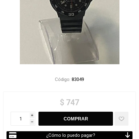
Código:
83049
$ 747
i
h
¿Cómo lo puedo pagar?