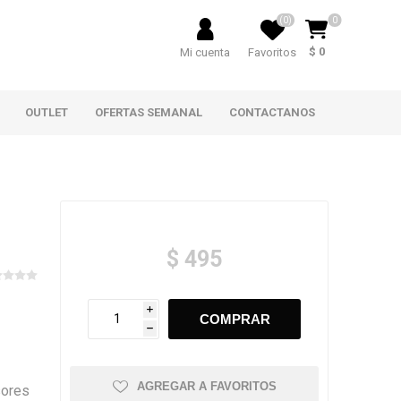
(0)
0
$ 0
Mi cuenta
Favoritos
OUTLET
OFERTAS SEMANAL
CONTACTANOS
$ 495
i
h
AGREGAR A FAVORITOS
sores