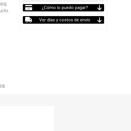
ppg.
¿Cómo lo puedo pagar?
ucto.
Ver días y costos de envío
OS