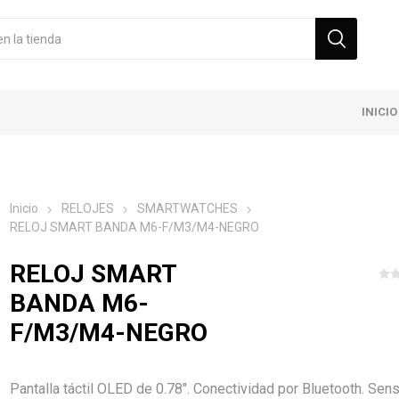
INICIO
Inicio
RELOJES
SMARTWATCHES
RELOJ SMART BANDA M6-F/M3/M4-NEGRO
RELOJ SMART
BANDA M6-
F/M3/M4-NEGRO
Pantalla táctil OLED de 0.78". Conectividad por Bluetooth. Sen