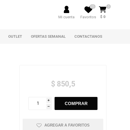
(0)
0
$ 0
Mi cuenta
Favoritos
OUTLET
OFERTAS SEMANAL
CONTACTANOS
$ 850,5
i
h
AGREGAR A FAVORITOS