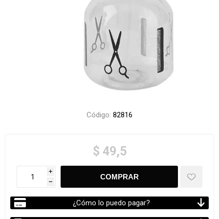
Código:
82816
$ 49,5
i
h
¿Cómo lo puedo pagar?