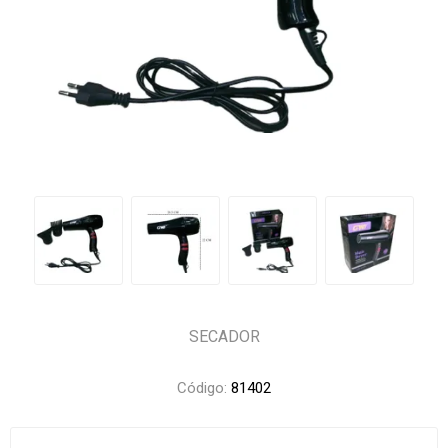
SECADOR
Código:
81402