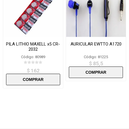
PILA LITHIO MAXELL x5 CR-
AURICULAR EWTTO A1720
2032
Código: 80989
Código: 81225
$ 85,5
$ 162