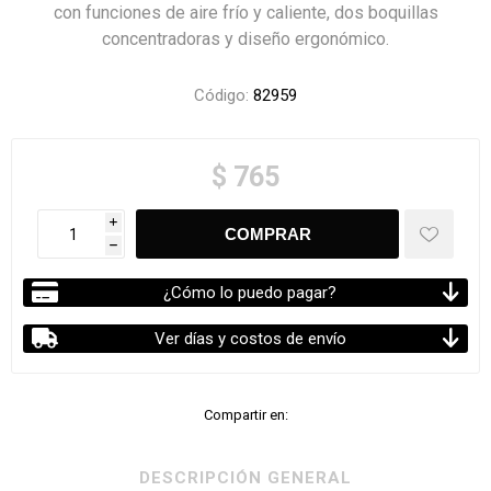
con funciones de aire frío y caliente, dos boquillas
concentradoras y diseño ergonómico.
Código:
82959
$ 765
i
h
¿Cómo lo puedo pagar?
Ver días y costos de envío
Compartir en:
DESCRIPCIÓN GENERAL