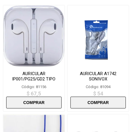
AURICULAR
AURICULAR A1742
IP001/PG25/GD2 TIPO
SONIVOX
IPHONE m2-02
Código: 81156
Código: 81094
$ 67,5
$ 54