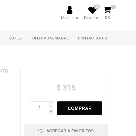
(0)
0
$ 0
Mi cuenta
Favoritos
OUTLET
OFERTAS SEMANAL
CONTACTANOS
ENTO
$ 315
i
h
AGREGAR A FAVORITOS