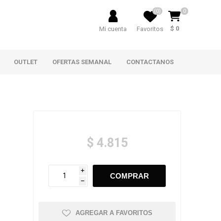
(0)
0
$ 0
Mi cuenta
Favoritos
OUTLET
OFERTAS SEMANAL
CONTACTANOS
$ 4.815
i
h
AGREGAR A FAVORITOS