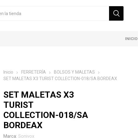
INICIO
Inicio
FERRETERÍA
BOLSOS Y MALETAS
SET MALETAS X3 TURIST COLLECTION-018/SA BORDEAX
SET MALETAS X3
TURIST
COLLECTION-018/SA
BORDEAX
Marca:
Sonivox