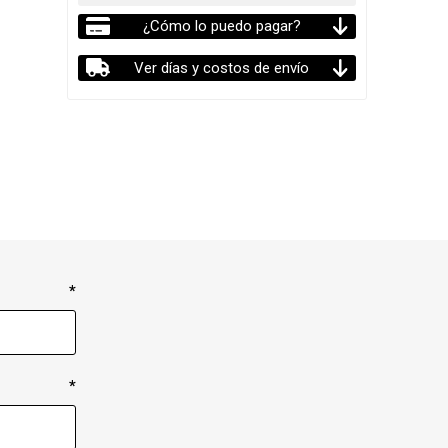
¿Cómo lo puedo pagar?
Ver días y costos de envío
*
*